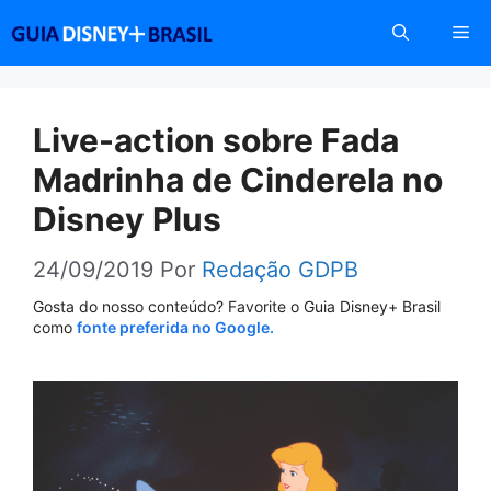
Pular
Me
para
o
conteúdo
Live-action sobre Fada
Madrinha de Cinderela no
Disney Plus
24/09/2019
Por
Redação GDPB
Gosta do nosso conteúdo? Favorite o Guia Disney+ Brasil
como
fonte preferida no Google.