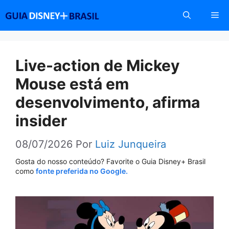
Pular
Me
para
o
conteúdo
Live-action de Mickey
Mouse está em
desenvolvimento, afirma
insider
08/07/2026
Por
Luiz Junqueira
Gosta do nosso conteúdo? Favorite o Guia Disney+ Brasil
como
fonte preferida no Google.