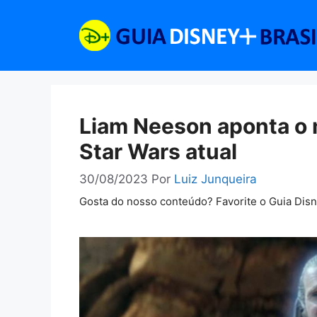
Pular
para
o
conteúdo
Liam Neeson aponta o 
Star Wars atual
30/08/2023
Por
Luiz Junqueira
Gosta do nosso conteúdo? Favorite o Guia Dis