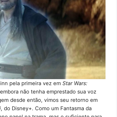
inn pela primeira vez em
Star Wars:
e embora não tenha emprestado sua voz
gem desde então, vimos seu retorno em
i
, do Disney+. Como um Fantasma da
no papel na trama, mas o suficiente para