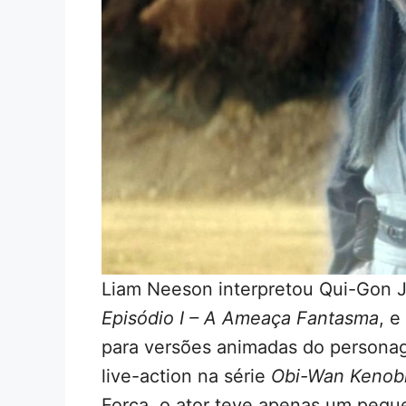
Liam Neeson interpretou Qui-Gon J
Episódio I – A Ameaça Fantasma
, 
para versões animadas do persona
live-action na série
Obi-Wan Kenob
Força, o ator teve apenas um peque