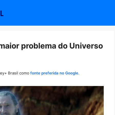
maior problema do Universo
ney+ Brasil como
fonte preferida no Google.