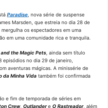
stá
Paradise
, nova série de suspense
James Marsden, que estreia no dia 28 de
s e mergulha os espectadores em uma
ação em uma comunidade rica e tranquila.
 and the Magic Pets
, ainda sem título
8 episódios no dia 29 de janeiro,
om aventuras mágicas. A minissérie de
o da Minha Vida
também foi confirmada
o e fim de temporada de séries em
eton Crew
,
Outlander
e
O Rastreador
, além