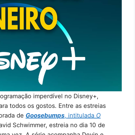
ogramação imperdível no Disney+,
ra todos os gostos. Entre as estreias
porada de
Goosebumps
, intitulada
O
avid Schwimmer, estreia no dia 10 de
 uma vez. A série acompanha Devin e