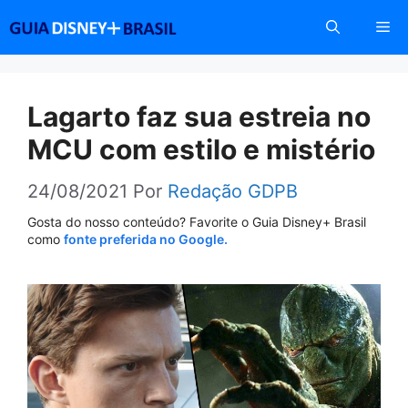
Pular
Me
para
o
conteúdo
Lagarto faz sua estreia no
MCU com estilo e mistério
24/08/2021
Por
Redação GDPB
Gosta do nosso conteúdo? Favorite o Guia Disney+ Brasil
como
fonte preferida no Google.