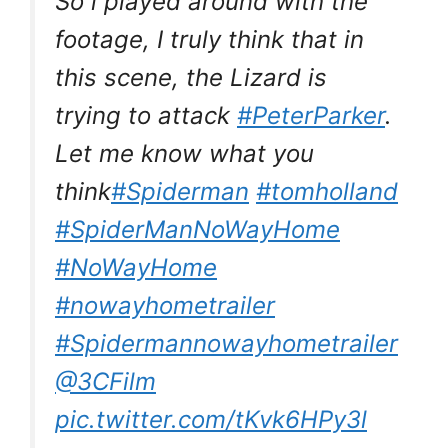
So i played around with the
footage, I truly think that in
this scene, the Lizard is
trying to attack
#PeterParker
.
Let me know what you
think
#Spiderman
#tomholland
#SpiderManNoWayHome
#NoWayHome
#nowayhometrailer
#Spidermannowayhometrailer
@3CFilm
pic.twitter.com/tKvk6HPy3l