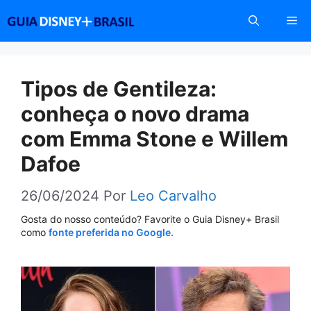
Pular
Me
para
o
conteúdo
Tipos de Gentileza:
conheça o novo drama
com Emma Stone e Willem
Dafoe
26/06/2024
Por
Leo Carvalho
Gosta do nosso conteúdo? Favorite o Guia Disney+ Brasil
como
fonte preferida no Google.