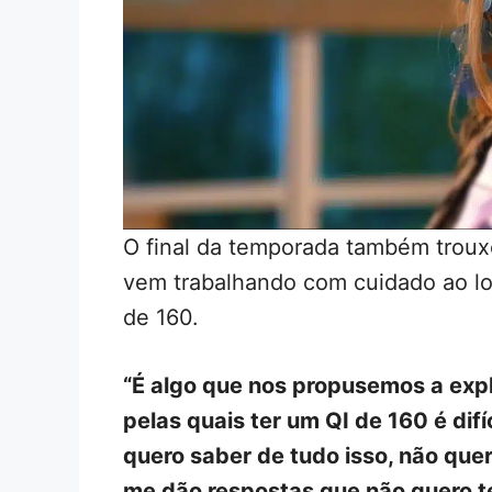
O final da temporada também troux
vem trabalhando com cuidado ao lo
de 160.
“É algo que nos propusemos a exp
pelas quais ter um QI de 160 é dif
quero saber de tudo isso, não que
me dão respostas que não quero te