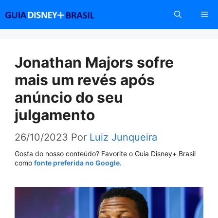
Pular
Me
para
o
conteúdo
Jonathan Majors sofre
mais um revés após
anúncio do seu
julgamento
26/10/2023
Por
Luiz Junqueira
Gosta do nosso conteúdo? Favorite o Guia Disney+ Brasil
como
fonte preferida no Google.