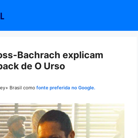
oss-Bachrach explicam
hback de O Urso
ney+ Brasil como
fonte preferida no Google.