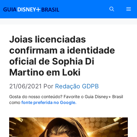
Pular
Me
para
o
conteúdo
Joias licenciadas
confirmam a identidade
oficial de Sophia Di
Martino em Loki
21/06/2021
Por
Redação GDPB
Gosta do nosso conteúdo? Favorite o Guia Disney+ Brasil
como
fonte preferida no Google.