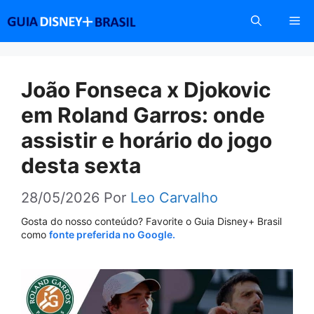
Pular
Me
para
o
conteúdo
João Fonseca x Djokovic
em Roland Garros: onde
assistir e horário do jogo
desta sexta
28/05/2026
Por
Leo Carvalho
Gosta do nosso conteúdo? Favorite o Guia Disney+ Brasil
como
fonte preferida no Google.