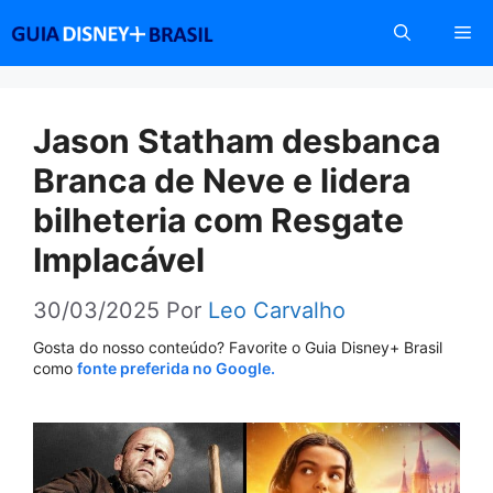
Pular
Me
para
o
conteúdo
Jason Statham desbanca
Branca de Neve e lidera
bilheteria com Resgate
Implacável
30/03/2025
Por
Leo Carvalho
Gosta do nosso conteúdo? Favorite o Guia Disney+ Brasil
como
fonte preferida no Google.