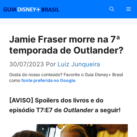
Pular
Me
para
o
conteúdo
Jamie Fraser morre na 7ª
temporada de Outlander?
30/07/2023
Por
Luiz Junqueira
Gosta do nosso conteúdo? Favorite o Guia Disney+ Brasil
como
fonte preferida no Google.
[AVISO] Spoilers dos livros e do
episódio T7:E7 de
Outlander
a seguir!