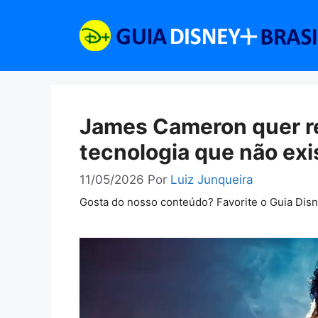
Pular
para
o
conteúdo
James Cameron quer re
tecnologia que não exi
11/05/2026
Por
Luiz Junqueira
Gosta do nosso conteúdo? Favorite o Guia Dis