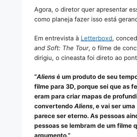
Agora, o diretor quer apresentar e
como planeja fazer isso está geran
Em entrevista à
Letterboxd
, conced
and Soft: The Tour
, o filme de con
dirigiu, o cineasta foi direto ao pon
“
Aliens
é um produto de seu temp
filme para 3D, porque sei que as 
eram para criar mapas de profun
convertendo
Aliens
, e vai ser uma
parece ser eterno. As pessoas ain
pessoas se lembram de um filme qu
argumento.”