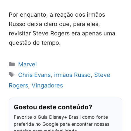
Por enquanto, a reação dos irmãos
Russo deixa claro que, para eles,
revisitar Steve Rogers era apenas uma
questão de tempo.
Categorias
Marvel
Tags
Chris Evans
,
irmãos Russo
,
Steve
Rogers
,
Vingadores
Gostou deste conteúdo?
Favorite o Guia Disney+ Brasil como fonte
preferida no Google para encontrar nossas
notícias com mais facilidade.