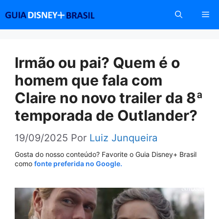
Pular
Me
para
o
conteúdo
Irmão ou pai? Quem é o
homem que fala com
Claire no novo trailer da 8ª
temporada de Outlander?
19/09/2025
Por
Luiz Junqueira
Gosta do nosso conteúdo? Favorite o Guia Disney+ Brasil
como
fonte preferida no Google.