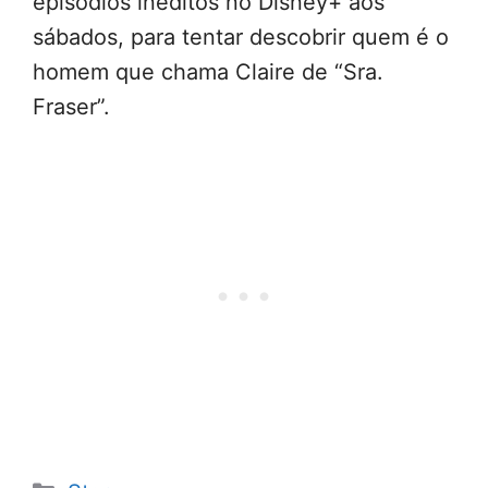
episódios inéditos no Disney+ aos
sábados, para tentar descobrir quem é o
homem que chama Claire de “Sra.
Fraser”.
Categorias