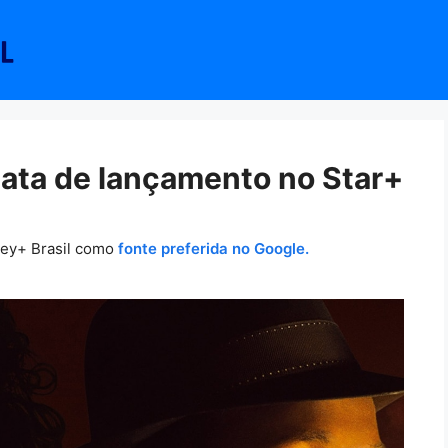
data de lançamento no Star+
ney+ Brasil como
fonte preferida no Google.