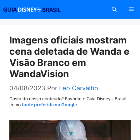
Pular
Me
para
o
conteúdo
Imagens oficiais mostram
cena deletada de Wanda e
Visão Branco em
WandaVision
04/08/2023
Por
Leo Carvalho
Gosta do nosso conteúdo? Favorite o Guia Disney+ Brasil
como
fonte preferida no Google.