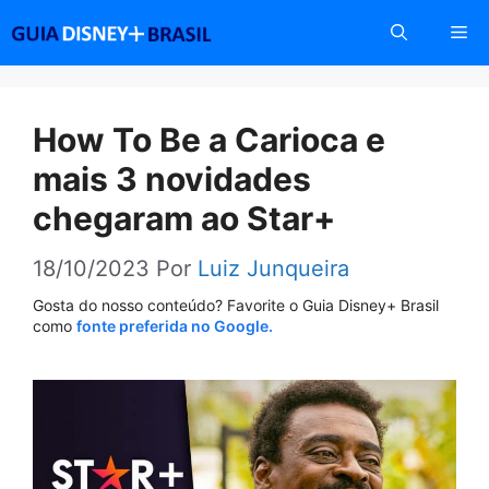
Pular
Me
para
o
conteúdo
How To Be a Carioca e
mais 3 novidades
chegaram ao Star+
18/10/2023
Por
Luiz Junqueira
Gosta do nosso conteúdo? Favorite o Guia Disney+ Brasil
como
fonte preferida no Google.