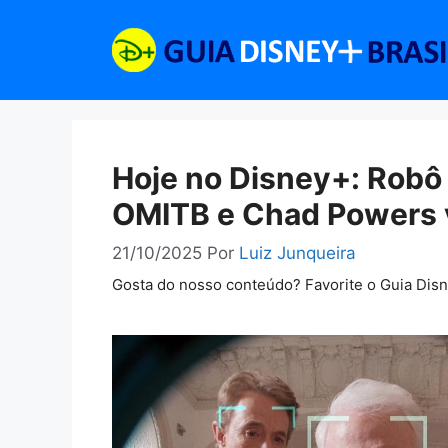
Pular
para
o
conteúdo
Hoje no Disney+: Robô
OMITB e Chad Powers v
21/10/2025
Por
Luiz Junqueira
Gosta do nosso conteúdo? Favorite o Guia Dis