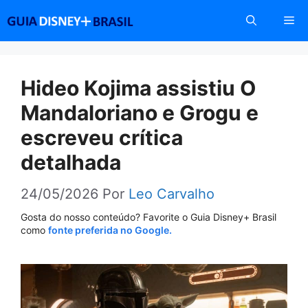
Pular
Me
para
o
conteúdo
Hideo Kojima assistiu O
Mandaloriano e Grogu e
escreveu crítica
detalhada
24/05/2026
Por
Leo Carvalho
Gosta do nosso conteúdo? Favorite o Guia Disney+ Brasil
como
fonte preferida no Google.