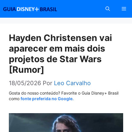
Pular
Me
para
o
conteúdo
Hayden Christensen vai
aparecer em mais dois
projetos de Star Wars
[Rumor]
18/05/2026
Por
Leo Carvalho
Gosta do nosso conteúdo? Favorite o Guia Disney+ Brasil
como
fonte preferida no Google.