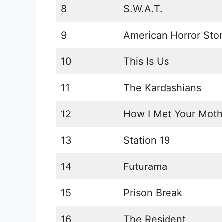
8
S.W.A.T.
9
American Horror Sto
10
This Is Us
11
The Kardashians
12
How I Met Your Moth
13
Station 19
14
Futurama
15
Prison Break
16
The Resident