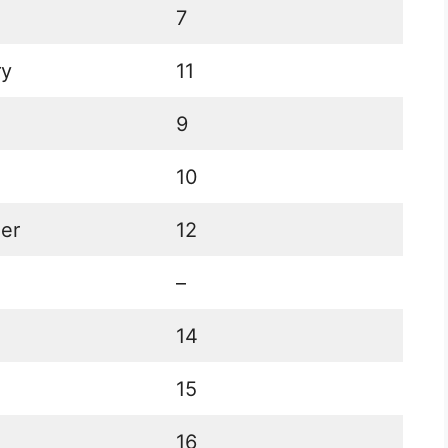
7
ry
11
9
10
er
12
–
14
15
16