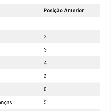
Posição Anterior
1
2
3
4
6
8
ianças
5