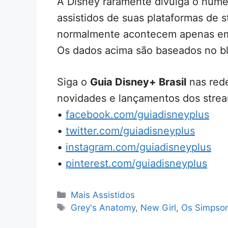
A Disney raramente divulga o núme
assistidos de suas plataformas de 
normalmente acontecem apenas em 
Os dados acima são baseados no bl
Siga o
Guia Disney+ Brasil
nas rede
novidades e lançamentos dos strea
•
facebook.com/guiadisneyplus
•
twitter.com/guiadisneyplus
•
instagram.com/guiadisneyplus
•
pinterest.com/guiadisneyplus
Categorias
Mais Assistidos
Tags
Grey's Anatomy
,
New Girl
,
Os Simpso