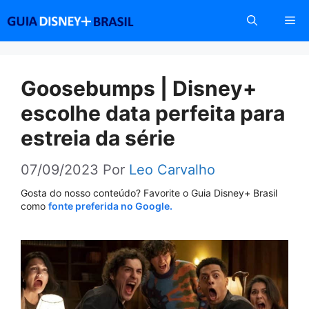
Pular
Me
para
o
conteúdo
Goosebumps | Disney+
escolhe data perfeita para
estreia da série
07/09/2023
Por
Leo Carvalho
Gosta do nosso conteúdo? Favorite o Guia Disney+ Brasil
como
fonte preferida no Google.