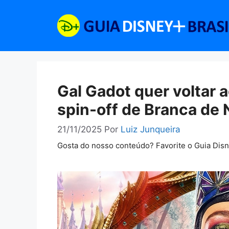
Pular
para
o
conteúdo
Gal Gadot quer voltar 
spin-off de Branca de
21/11/2025
Por
Luiz Junqueira
Gosta do nosso conteúdo? Favorite o Guia Dis