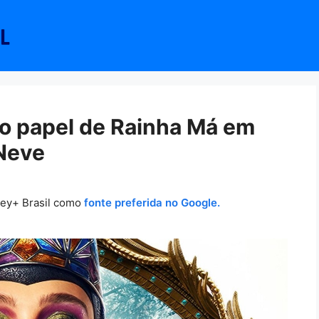
ao papel de Rainha Má em
 Neve
ney+ Brasil como
fonte preferida no Google.