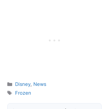
Categorias
Disney
,
News
Tags
Frozen