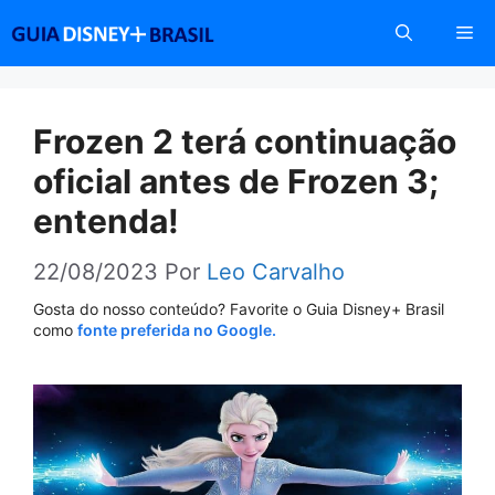
Pular
Me
para
o
conteúdo
Frozen 2 terá continuação
oficial antes de Frozen 3;
entenda!
22/08/2023
Por
Leo Carvalho
Gosta do nosso conteúdo? Favorite o Guia Disney+ Brasil
como
fonte preferida no Google.