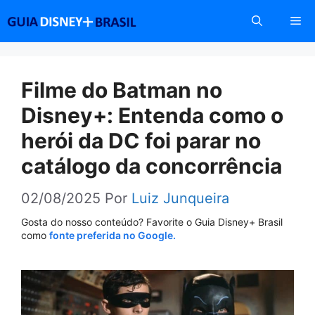
Pular
Me
para
o
conteúdo
Filme do Batman no
Disney+: Entenda como o
herói da DC foi parar no
catálogo da concorrência
02/08/2025
Por
Luiz Junqueira
Gosta do nosso conteúdo? Favorite o Guia Disney+ Brasil
como
fonte preferida no Google.