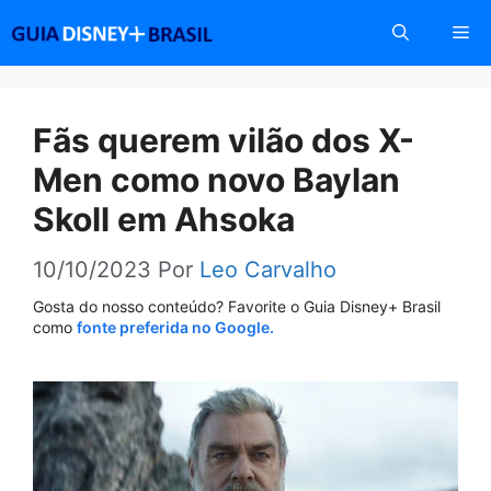
Pular
Me
para
o
conteúdo
Fãs querem vilão dos X-
Men como novo Baylan
Skoll em Ahsoka
10/10/2023
Por
Leo Carvalho
Gosta do nosso conteúdo? Favorite o Guia Disney+ Brasil
como
fonte preferida no Google.