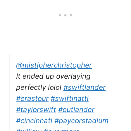
@mistipherchristopher
It ended up overlaying
perfectly lolol
#swiftlander
#erastour
#swiftinatti
#taylorswift
#outlander
#cincinnati
#paycorstadium