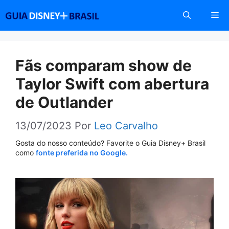
Pular
Me
para
o
conteúdo
Fãs comparam show de
Taylor Swift com abertura
de Outlander
13/07/2023
Por
Leo Carvalho
Gosta do nosso conteúdo? Favorite o Guia Disney+ Brasil
como
fonte preferida no Google.