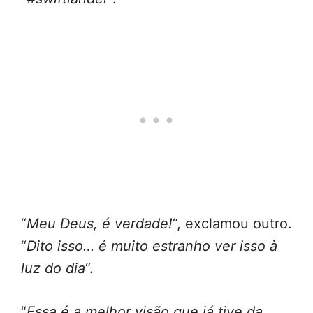
“
Meu Deus, é verdade!
“, exclamou outro.
“
Dito isso… é muito estranho ver isso à
luz do dia
“.
“
Essa é a melhor visão que já tive da