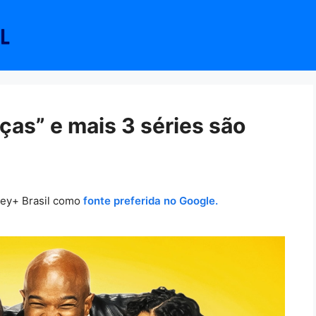
nças” e mais 3 séries são
ney+ Brasil como
fonte preferida no Google.