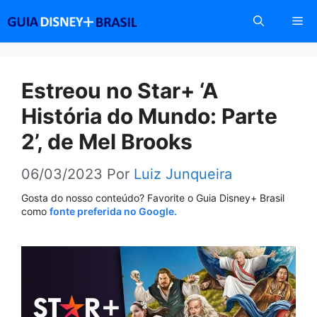
Pular
Me
para
o
conteúdo
Estreou no Star+ ‘A
História do Mundo: Parte
2’, de Mel Brooks
06/03/2023
Por
Luiz Junqueira
Gosta do nosso conteúdo? Favorite o Guia Disney+ Brasil
como
fonte preferida no Google.