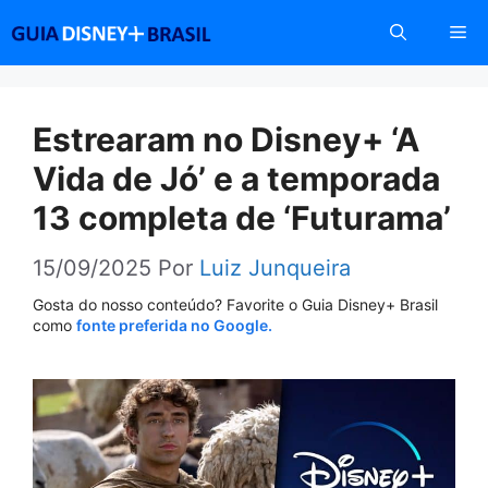
Pular
Me
para
o
conteúdo
Estrearam no Disney+ ‘A
Vida de Jó’ e a temporada
13 completa de ‘Futurama’
15/09/2025
Por
Luiz Junqueira
Gosta do nosso conteúdo? Favorite o Guia Disney+ Brasil
como
fonte preferida no Google.