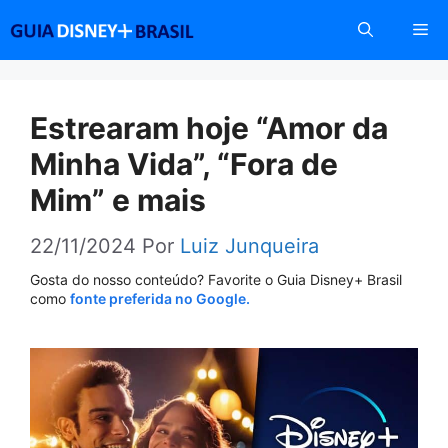
Pular
Me
para
o
conteúdo
Estrearam hoje “Amor da
Minha Vida”, “Fora de
Mim” e mais
22/11/2024
Por
Luiz Junqueira
Gosta do nosso conteúdo? Favorite o Guia Disney+ Brasil
como
fonte preferida no Google.