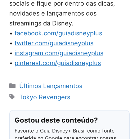
sociais e fique por dentro das dicas,
novidades e lançamentos dos
streamings da Disney.
•
facebook.com/guiadisneyplus
•
twitter.com/guiadisneyplus
•
instagram.com/guiadisneyplus
•
pinterest.com/guiadisneyplus
Categorias
Últimos Lançamentos
Tags
Tokyo Revengers
Gostou deste conteúdo?
Favorite o Guia Disney+ Brasil como fonte
preferida no Google para encontrar nossas