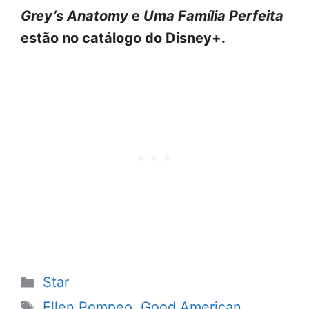
Grey’s Anatomy
e
Uma Família Perfeita
estão no catálogo do Disney+.
Categorias
Star
Tags
Ellen Pompeo
,
Good American