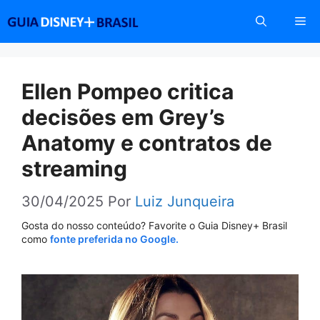
Pular
Me
para
o
conteúdo
Ellen Pompeo critica
decisões em Grey’s
Anatomy e contratos de
streaming
30/04/2025
Por
Luiz Junqueira
Gosta do nosso conteúdo? Favorite o Guia Disney+ Brasil
como
fonte preferida no Google.