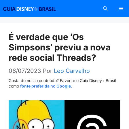
Pular
Me
para
o
conteúdo
É verdade que ‘Os
Simpsons’ previu a nova
rede social Threads?
06/07/2023
Por
Leo Carvalho
Gosta do nosso conteúdo? Favorite o Guia Disney+ Brasil
como
fonte preferida no Google.