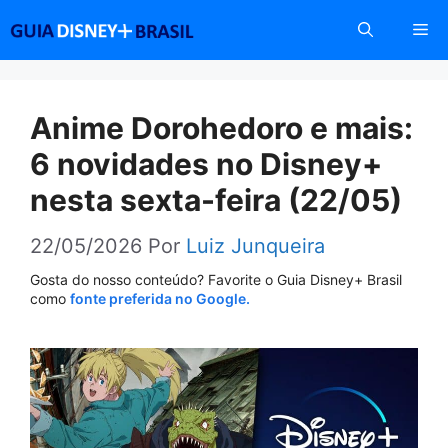
Pular
Me
para
o
conteúdo
Anime Dorohedoro e mais:
6 novidades no Disney+
nesta sexta-feira (22/05)
22/05/2026
Por
Luiz Junqueira
Gosta do nosso conteúdo? Favorite o Guia Disney+ Brasil
como
fonte preferida no Google.