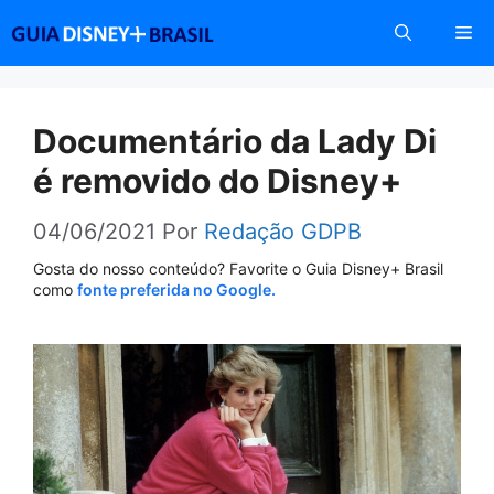
Pular
Me
para
o
conteúdo
Documentário da Lady Di
é removido do Disney+
04/06/2021
Por
Redação GDPB
Gosta do nosso conteúdo? Favorite o Guia Disney+ Brasil
como
fonte preferida no Google.