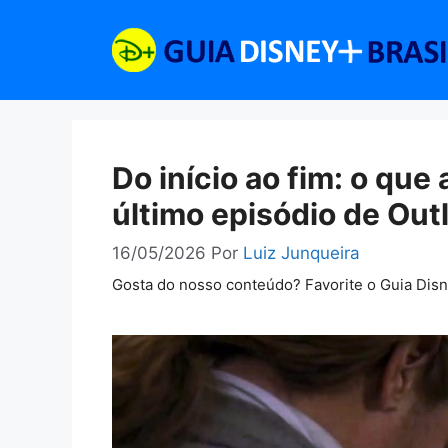
Pular
para
o
conteúdo
Do início ao fim: o qu
último episódio de Out
16/05/2026
Por
Luiz Junqueira
Gosta do nosso conteúdo? Favorite o Guia Dis