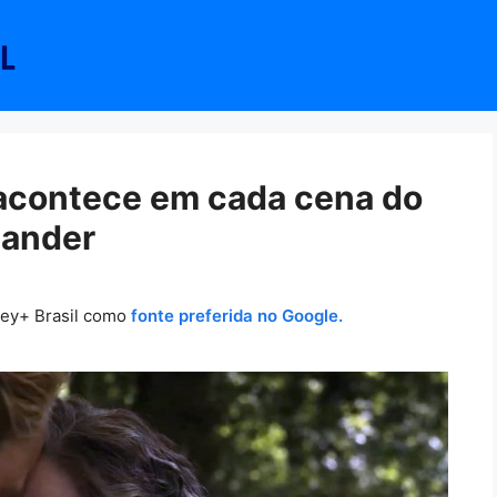
e acontece em cada cena do
lander
ney+ Brasil como
fonte preferida no Google.