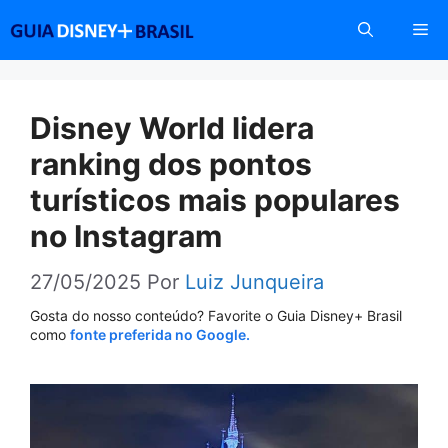
Pular
Me
para
o
conteúdo
Disney World lidera
ranking dos pontos
turísticos mais populares
no Instagram
27/05/2025
Por
Luiz Junqueira
Gosta do nosso conteúdo? Favorite o Guia Disney+ Brasil
como
fonte preferida no Google.