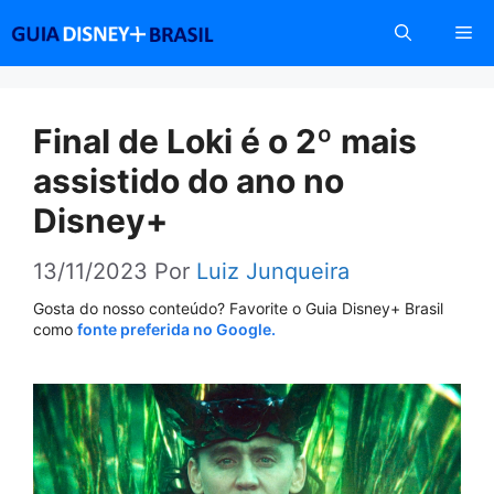
Pular
Me
para
o
conteúdo
Final de Loki é o 2º mais
assistido do ano no
Disney+
13/11/2023
Por
Luiz Junqueira
Gosta do nosso conteúdo? Favorite o Guia Disney+ Brasil
como
fonte preferida no Google.