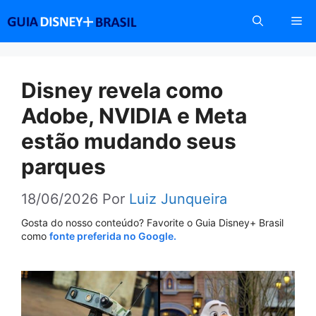
Pular
Me
para
o
conteúdo
Disney revela como
Adobe, NVIDIA e Meta
estão mudando seus
parques
18/06/2026
Por
Luiz Junqueira
Gosta do nosso conteúdo? Favorite o Guia Disney+ Brasil
como
fonte preferida no Google.