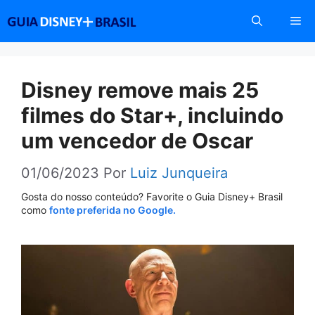
Pular
Me
para
o
conteúdo
Disney remove mais 25
filmes do Star+, incluindo
um vencedor de Oscar
01/06/2023
Por
Luiz Junqueira
Gosta do nosso conteúdo? Favorite o Guia Disney+ Brasil
como
fonte preferida no Google.