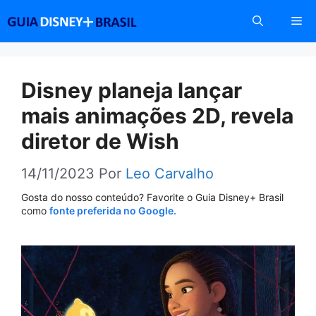
Pular
Me
para
o
conteúdo
Disney planeja lançar
mais animações 2D, revela
diretor de Wish
14/11/2023
Por
Leo Carvalho
Gosta do nosso conteúdo? Favorite o Guia Disney+ Brasil
como
fonte preferida no Google.