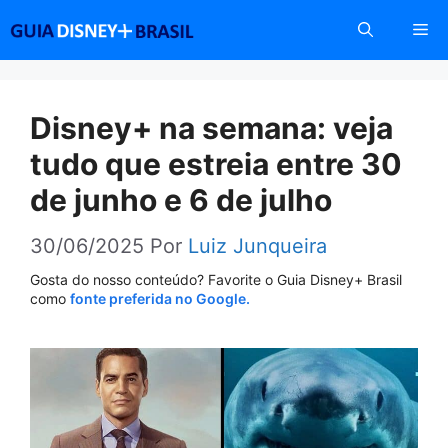
Pular
Me
para
o
conteúdo
Disney+ na semana: veja
tudo que estreia entre 30
de junho e 6 de julho
30/06/2025
Por
Luiz Junqueira
Gosta do nosso conteúdo? Favorite o Guia Disney+ Brasil
como
fonte preferida no Google.