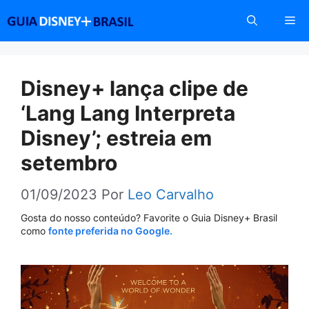
Pular
Me
para
o
conteúdo
Disney+ lança clipe de
‘Lang Lang Interpreta
Disney’; estreia em
setembro
01/09/2023
Por
Leo Carvalho
Gosta do nosso conteúdo? Favorite o Guia Disney+ Brasil
como
fonte preferida no Google.