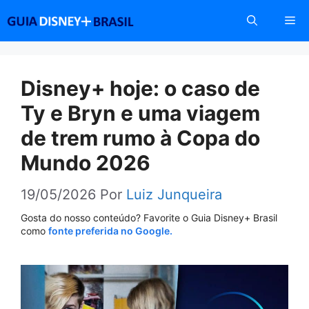
Pular
Me
para
o
conteúdo
Disney+ hoje: o caso de
Ty e Bryn e uma viagem
de trem rumo à Copa do
Mundo 2026
19/05/2026
Por
Luiz Junqueira
Gosta do nosso conteúdo? Favorite o Guia Disney+ Brasil
como
fonte preferida no Google.