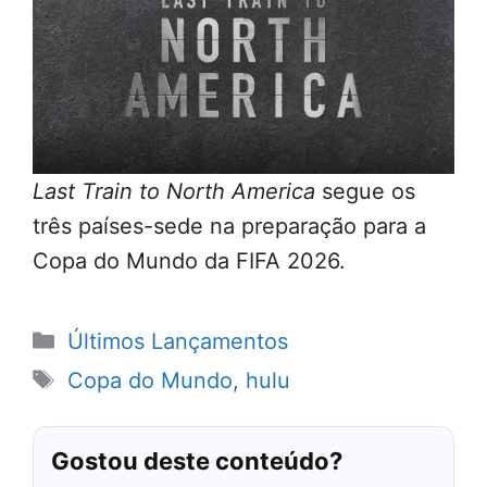
Last Train to North America
segue os
três países-sede na preparação para a
Copa do Mundo da FIFA 2026.
Categorias
Últimos Lançamentos
Tags
Copa do Mundo
,
hulu
Gostou deste conteúdo?