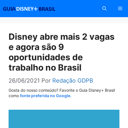
Pular
Me
para
o
conteúdo
Disney abre mais 2 vagas
e agora são 9
oportunidades de
trabalho no Brasil
26/06/2021
Por
Redação GDPB
Gosta do nosso conteúdo? Favorite o Guia Disney+ Brasil
como
fonte preferida no Google.