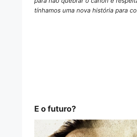
para não quebrar o cânon e respei
tínhamos uma nova história para co
E o futuro?