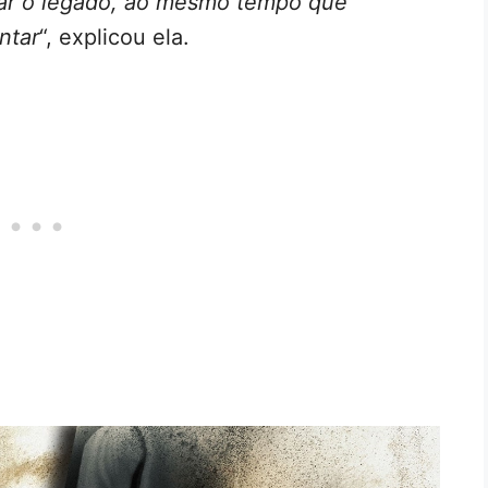
tar o legado, ao mesmo tempo que
ntar
“, explicou ela.