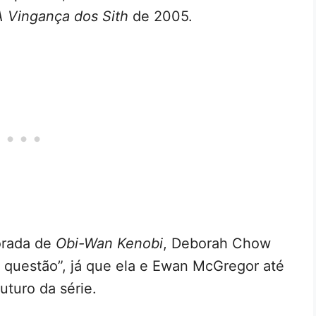
A Vingança dos Sith
de 2005.
orada de
Obi-Wan Kenobi
, Deborah Chow
e questão”, já que ela e Ewan McGregor até
futuro da série.