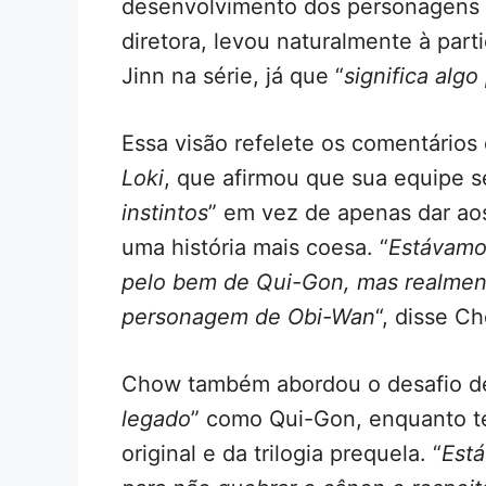
desenvolvimento dos personagens e
diretora, levou naturalmente à pa
Jinn na série, já que “
significa alg
Essa visão refelete os comentários 
Loki
, que afirmou que sua equipe 
instintos
” em vez de apenas dar aos
uma história mais coesa. “
Estávamo
pelo bem de Qui-Gon, mas realmente
personagem de Obi-Wan
“, disse C
Chow também abordou o desafio de 
legado
” como Qui-Gon, enquanto ten
original e da trilogia prequela. “
Está