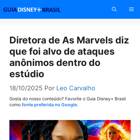
Pular
Me
para
o
conteúdo
Diretora de As Marvels diz
que foi alvo de ataques
anônimos dentro do
estúdio
18/10/2025
Por
Leo Carvalho
Gosta do nosso conteúdo? Favorite o Guia Disney+ Brasil
como
fonte preferida no Google.