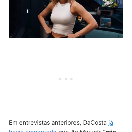
Em entrevistas anteriores, DaCosta
já
havia comentado
que
As Marvels
“não